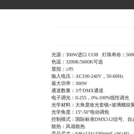
光源：300W进口 COB 灯珠寿命：5000
色温：3200K/5600K可选
显指：≥95
输入电压：AC100-240V，50-60Hz
最大功率：300W
通道数量：3个DMX通道
电子调光：0-255，0%-100%线性调光
光学材料：大角度收光套镜+玻璃螺纹
光学角度：15°-50°电动调焦
控制模式：国际标准DMX512信号、自
散热：风扇散热
产品尺寸：646×134×330mm(L×W×H)