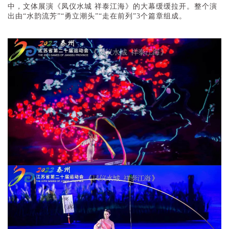
中，文体展演《凤仪水城 祥泰江海》的大幕缓缓拉开。整个演
出由“水韵流芳”“勇立潮头”“走在前列”3个篇章组成。