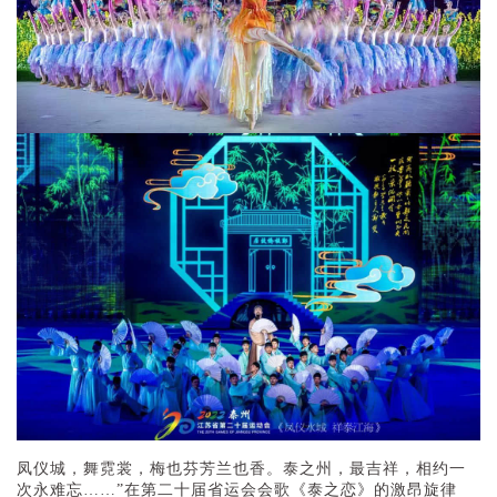
凤仪城，舞霓裳，梅也芬芳兰也香。泰之州，最吉祥，相约一
次永难忘……”在第二十届省运会会歌《泰之恋》的激昂旋律